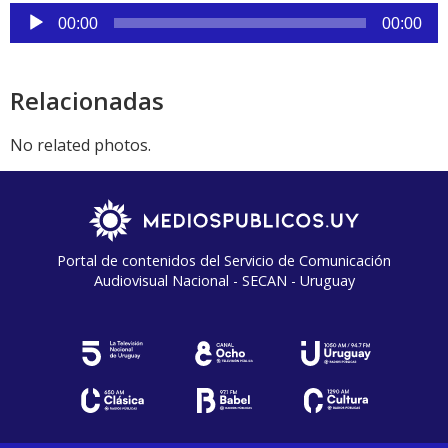
audio
Reproductor
00:00
00:00
de
audio
Relacionadas
No related photos.
Portal de contenidos del Servicio de Comunicación
Audiovisual Nacional - SECAN - Uruguay