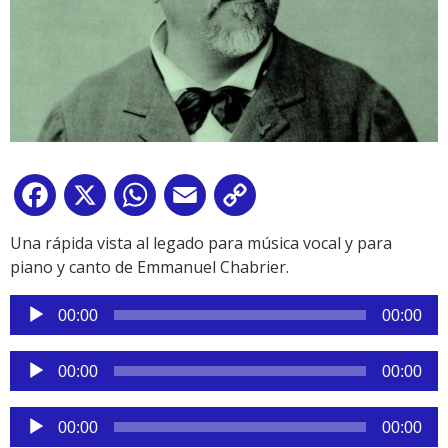
Facebook
X
WhatsApp
Email
Copy
Link
Una rápida vista al legado para música vocal y para
piano y canto de Emmanuel Chabrier.
Reproductor
00:00
00:00
de
audio
Reproductor
00:00
00:00
de
audio
Reproductor
00:00
00:00
de