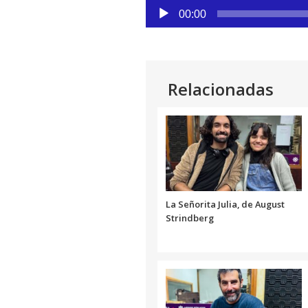
audio
Reproductor
00:00
de
audio
Relacionadas
La Señorita Julia, de August
Strindberg