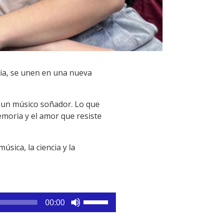
ncia, se unen en una nueva
y, un músico soñador. Lo que
moria y el amor que resiste
úsica, la ciencia y la
Utiliza
00:00
las