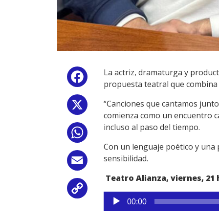
La actriz, dramaturga y product
Facebook
propuesta teatral que combina 
“Canciones que cantamos juntos”
X
comienza como un encuentro cas
incluso al paso del tiempo.
WhatsApp
Con un lenguaje poético y una pu
sensibilidad.
Email
Teatro Alianza, viernes, 21 
Copy
Reproductor
00:00
de
Link