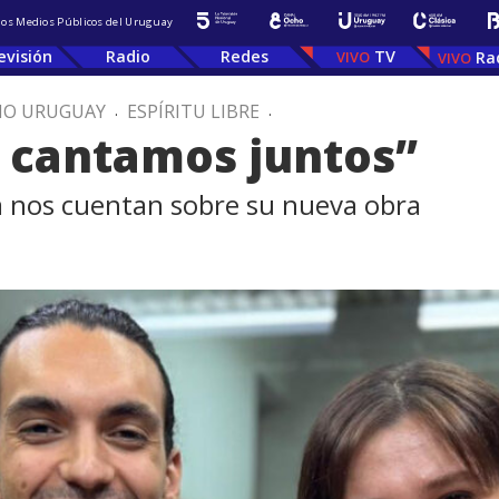
 los Medios Públicos del Uruguay
evisión
Radio
Redes
TV
Ra
IO URUGUAY
.
ESPÍRITU LIBRE
.
 cantamos juntos”
ia nos cuentan sobre su nueva obra