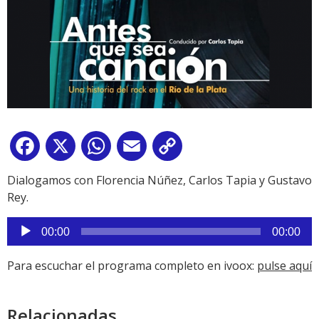
Facebook
X
WhatsApp
Email
Copy
Link
Dialogamos con Florencia Núñez, Carlos Tapia y Gustavo
Rey.
Reproductor
00:00
00:00
de
audio
Para escuchar el programa completo en ivoox:
pulse aquí
Relacionadas