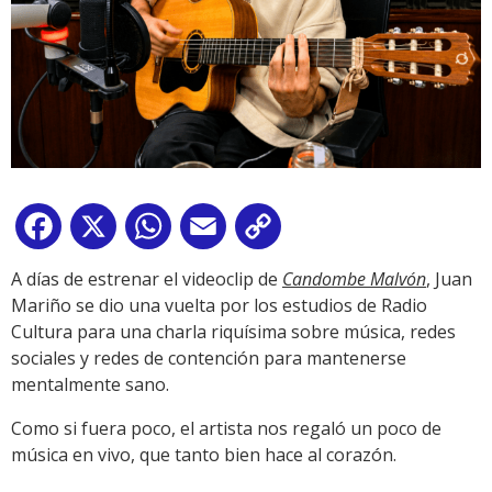
Facebook
X
WhatsApp
Email
Copy
Link
A días de estrenar el videoclip de
Candombe Malvón
, Juan
Mariño se dio una vuelta por los estudios de Radio
Cultura para una charla riquísima sobre música, redes
sociales y redes de contención para mantenerse
mentalmente sano.
Como si fuera poco, el artista nos regaló un poco de
música en vivo, que tanto bien hace al corazón.