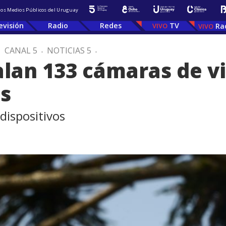
 los Medios Públicos del Uruguay
evisión
Radio
Redes
TV
Ra
.
CANAL 5
.
NOTICIAS 5
.
alan 133 cámaras de v
es
dispositivos