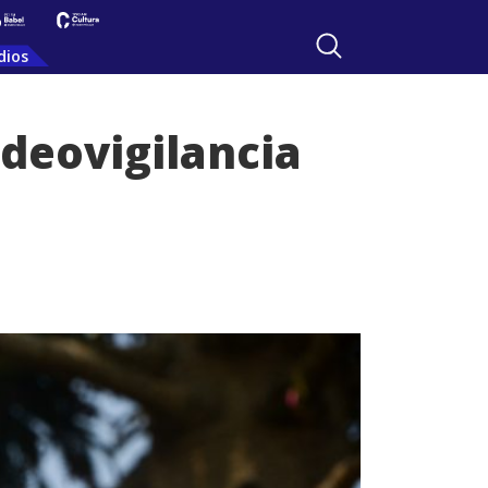
dios
ideovigilancia