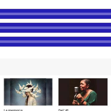
La memoria
Del '41