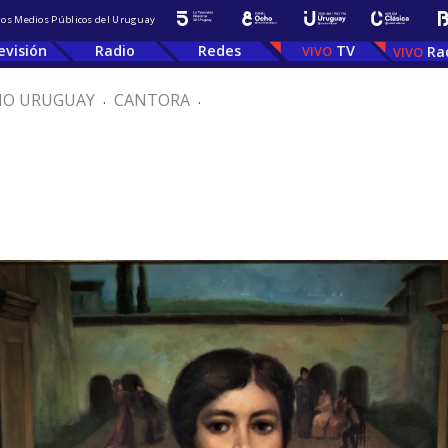
 los Medios Públicos del Uruguay
evisión
Radio
Redes
TV
Ra
IO URUGUAY
.
CANTORA
.