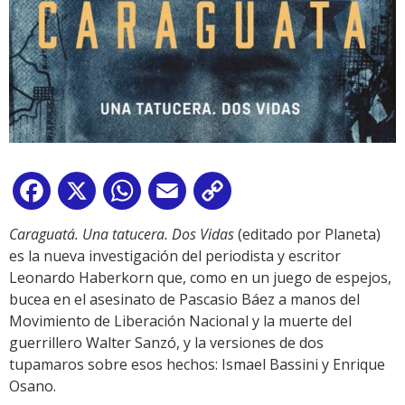
Facebook
X
WhatsApp
Email
Copy
Link
Caraguatá. Una tatucera. Dos Vidas
(editado por Planeta)
es la nueva investigación del periodista y escritor
Leonardo Haberkorn que, como en un juego de espejos,
bucea en el asesinato de Pascasio Báez a manos del
Movimiento de Liberación Nacional y la muerte del
guerrillero Walter Sanzó, y la versiones de dos
tupamaros sobre esos hechos: Ismael Bassini y Enrique
Osano.