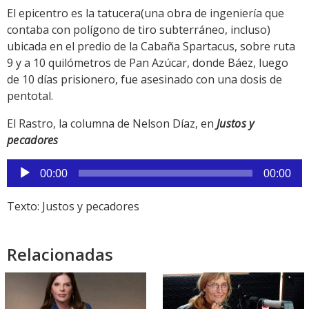
El epicentro es la tatucera(una obra de ingeniería que
contaba con polígono de tiro subterráneo, incluso)
ubicada en el predio de la Cabaña Spartacus, sobre ruta
9 y a 10 quilómetros de Pan Azúcar, donde Báez, luego
de 10 días prisionero, fue asesinado con una dosis de
pentotal.
El Rastro, la columna de Nelson Díaz, en
Justos y
pecadores
Reproductor
00:00
00:00
de
audio
Texto: Justos y pecadores
Relacionadas