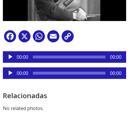
Facebook
X
WhatsApp
Email
Copy
Link
Reproductor
de
00:00
00:00
audio
Reproductor
00:00
00:00
de
audio
Relacionadas
No related photos.