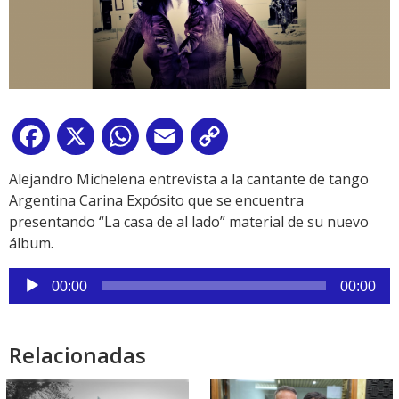
Facebook
X
WhatsApp
Email
Copy
Link
Alejandro Michelena entrevista a la cantante de tango
Argentina Carina Expósito que se encuentra
presentando “La casa de al lado” material de su nuevo
álbum.
Reproductor
00:00
00:00
de
audio
Relacionadas