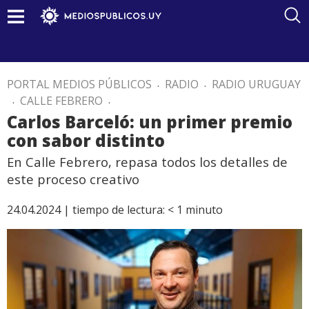
PORTAL MEDIOS PÚBLICOS
.
RADIO
.
RADIO URUGUAY
.
CALLE FEBRERO
.
Carlos Barceló: un primer premio
con sabor distinto
En Calle Febrero, repasa todos los detalles de
este proceso creativo
24.04.2024 |
tiempo de lectura:
< 1
minuto