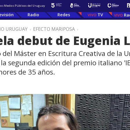
 los Medios Públicos del Uruguay
evisión
Radio
Redes
TV
Ra
IO URUGUAY
.
EFECTO MARIPOSA
.
la debut de Eugenia 
o del Máster en Escritura Creativa de la
e la segunda edición del premio italiano 
nores de 35 años.