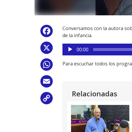
Conversamos con la autora sobre 
Facebook
de la infancia.
Reproductor
X
00:00
de
audio
Para escuchar todos los progr
WhatsApp
Email
Relacionadas
Copy
Link