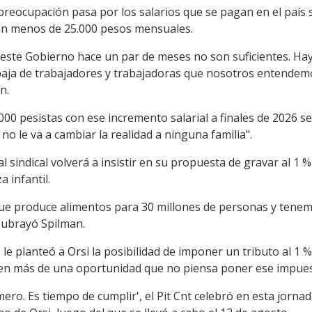
a preocupación pasa por los salarios que se pagan en el paí
an menos de 25.000 pesos mensuales.
ó este Gobierno hace un par de meses no son suficientes. 
baja de trabajadores y trabajadoras que nosotros entendem
n.
000 pesistas con ese incremento salarial a finales de 2026 s
o le va a cambiar la realidad a ninguna familia".
l sindical volverá a insistir en su propuesta de gravar al 1 
 infantil.
ue produce alimentos para 30 millones de personas y tenemos
 subrayó Spilman.
t le planteó a Orsi la posibilidad de imponer un tributo al 1 
 en más de una oportunidad que no piensa poner ese impues
mero. Es tiempo de cumplir', el Pit Cnt celebró en esta jorn