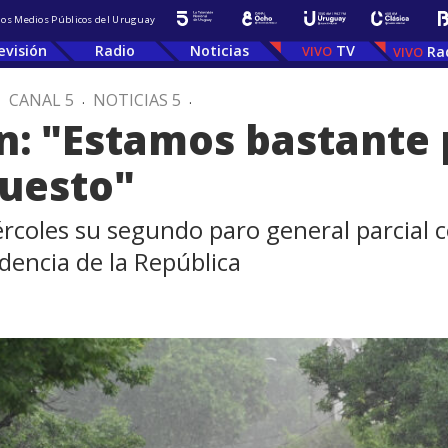
 los Medios Públicos del Uruguay
evisión
Radio
Noticias
TV
Ra
.
CANAL 5
.
NOTICIAS 5
.
an: "Estamos bastante
puesto"
iércoles su segundo paro general parcial
dencia de la República