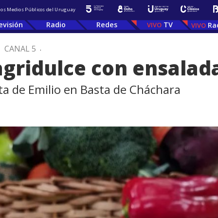
 los Medios Públicos del Uruguay
evisión
Radio
Redes
TV
Ra
.
CANAL 5
.
agridulce con ensalad
ta de Emilio en Basta de Cháchara