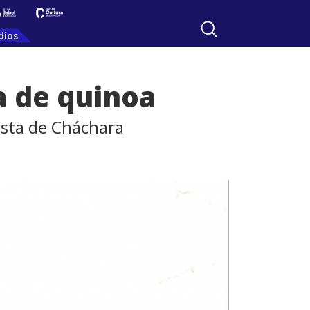
dios
da de quinoa
Basta de Cháchara