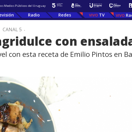
 los Medios Públicos del Uruguay
evisión
Radio
Redes
TV
Ra
.
CANAL 5
.
agridulce con ensala
ivel con esta receta de Emilio Pintos en 