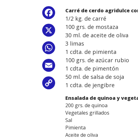
Carré de cerdo agridulce c
Facebook
1/2 kg. de carré
100 grs. de mostaza
X
30 ml. de aceite de oliva
3 limas
WhatsApp
1 cdta. de pimienta
100 grs. de azúcar rubio
Email
1 cdta. de pimentón
50 ml. de salsa de soja
Copy
1 cdta. de jengibre
Link
Ensalada de quinoa y veget
200 grs. de quinoa
Vegetales grillados
Sal
Pimienta
Aceite de oliva