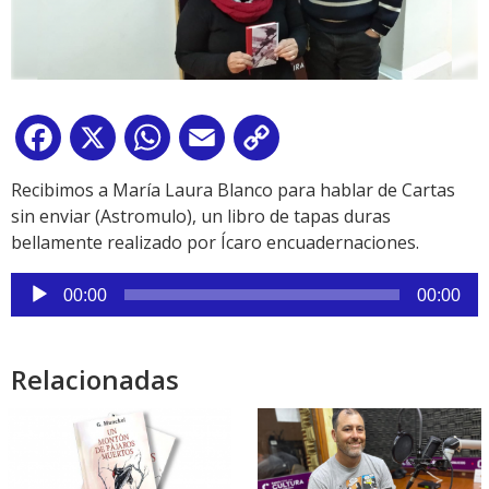
Facebook
X
WhatsApp
Email
Copy
Link
Recibimos a María Laura Blanco para hablar de Cartas
sin enviar (Astromulo), un libro de tapas duras
bellamente realizado por Ícaro encuadernaciones.
Reproductor
00:00
00:00
de
audio
Relacionadas