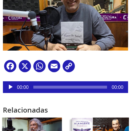
Facebook
X
WhatsApp
Email
Copy
Link
Reproductor
de
00:00
00:00
audio
Relacionadas