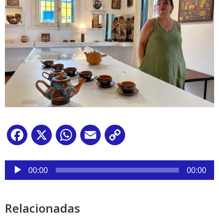
Facebook
X
WhatsApp
Email
Copy
Link
Reproductor
de
00:00
00:00
audio
Relacionadas