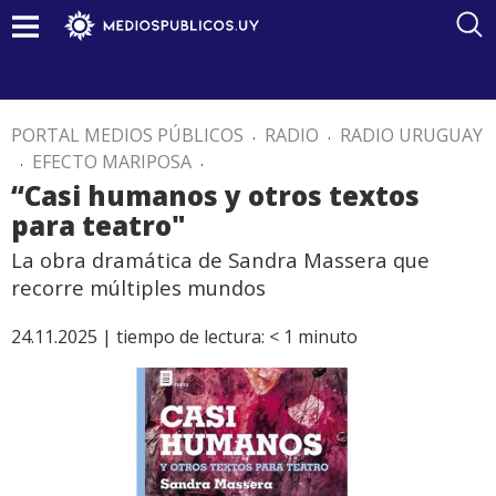
PORTAL MEDIOS PÚBLICOS
.
RADIO
.
RADIO URUGUAY
.
EFECTO MARIPOSA
.
“Casi humanos y otros textos
para teatro"
La obra dramática de Sandra Massera que
recorre múltiples mundos
24.11.2025 |
tiempo de lectura:
< 1
minuto