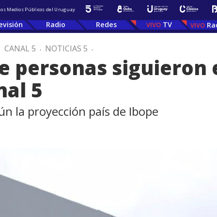
 los Medios Públicos del Uruguay
evisión
Radio
Redes
TV
Ra
.
CANAL 5
.
NOTICIAS 5
.
de personas siguieron 
al 5
n la proyección país de Ibope