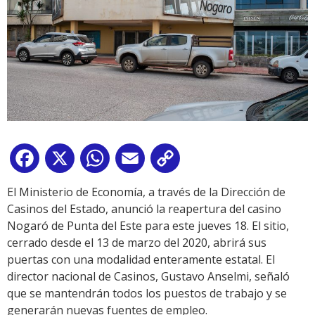
Facebook
X
WhatsApp
Email
Copy
Link
El Ministerio de Economía, a través de la Dirección de
Casinos del Estado, anunció la reapertura del casino
Nogaró de Punta del Este para este jueves 18. El sitio,
cerrado desde el 13 de marzo del 2020, abrirá sus
puertas con una modalidad enteramente estatal. El
director nacional de Casinos, Gustavo Anselmi, señaló
que se mantendrán todos los puestos de trabajo y se
generarán nuevas fuentes de empleo.