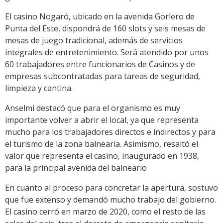
El casino Nogaró, ubicado en la avenida Gorlero de
Punta del Este, dispondrá de 160 slots y seis mesas de
mesas de juego tradicional, además de servicios
integrales de entretenimiento. Será atendido por unos
60 trabajadores entre funcionarios de Casinos y de
empresas subcontratadas para tareas de seguridad,
limpieza y cantina.
Anselmi destacó que para el organismo es muy
importante volver a abrir el local, ya que representa
mucho para los trabajadores directos e indirectos y para
el turismo de la zona balnearia. Asimismo, resaltó el
valor que representa el casino, inaugurado en 1938,
para la principal avenida del balneario
En cuanto al proceso para concretar la apertura, sostuvo
que fue extenso y demandó mucho trabajo del gobierno.
El casino cerró en marzo de 2020, como el resto de las