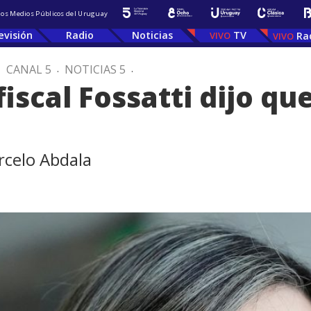
 los Medios Públicos del Uruguay
evisión
Radio
Noticias
TV
Ra
.
CANAL 5
.
NOTICIAS 5
.
iscal Fossatti dijo qu
rcelo Abdala