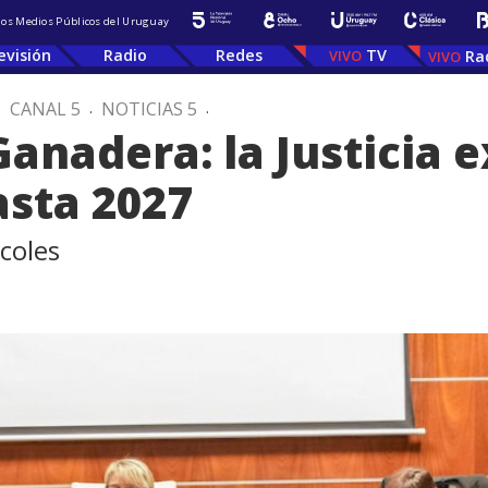
 los Medios Públicos del Uruguay
evisión
Radio
Redes
TV
Ra
.
CANAL 5
.
NOTICIAS 5
.
anadera: la Justicia e
asta 2027
coles