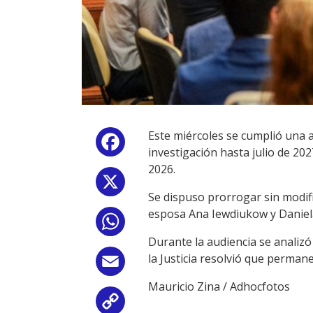
Este miércoles se cumplió una a
Facebook
investigación hasta julio de 20
2026.
X
Se dispuso prorrogar sin modif
esposa Ana Iewdiukow y Daniela 
WhatsApp
Durante la audiencia se analizó 
la Justicia resolvió que permane
Email
Mauricio Zina / Adhocfotos
Copy