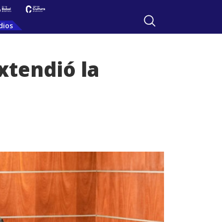
dios
xtendió la