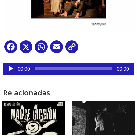
Facebook
X
WhatsApp
Email
Copy
Link
Reproductor
de
00:00
00:00
audio
Relacionadas