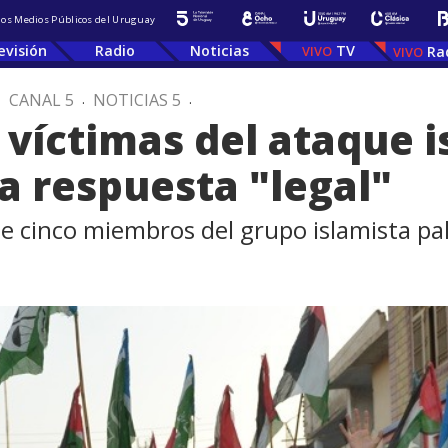
 los Medios Públicos del Uruguay
evisión
Radio
Noticias
TV
Ra
.
CANAL 5
.
NOTICIAS 5
.
 víctimas del ataque i
a respuesta "legal"
de cinco miembros del grupo islamista p