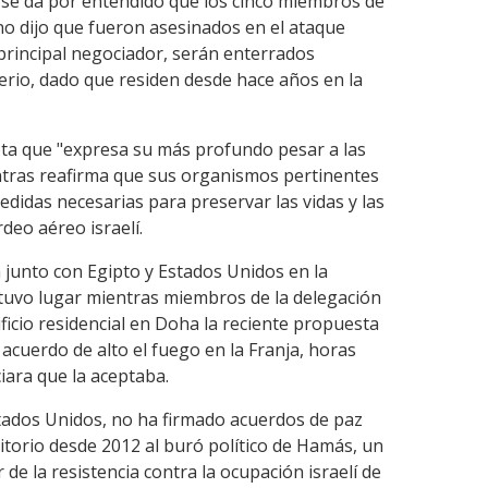
, se da por entendido que los cinco miembros de
o dijo que fueron asesinados en el ataque
su principal negociador, serán enterrados
erio, dado que residen desde hace años en la
nota que "expresa su más profundo pesar a las
entras reafirma que sus organismos pertinentes
didas necesarias para preservar las vidas y las
deo aéreo israelí.
 junto con Egipto y Estados Unidos en la
tuvo lugar mientras miembros de la delegación
ificio residencial en Doha la reciente propuesta
acuerdo de alto el fuego en la Franja, horas
iara que la aceptaba.
stados Unidos, no ha firmado acuerdos de paz
ritorio desde 2012 al buró político de Hamás, un
de la resistencia contra la ocupación israelí de