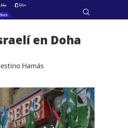
dios
sraelí en Doha
alestino Hamás