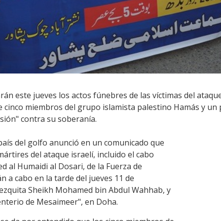
rán este jueves los actos fúnebres de las víctimas del ataqu
 cinco miembros del grupo islamista palestino Hamás y un po
esión" contra su soberanía.
l país del golfo anunció en un comunicado que
ártires del ataque israelí, incluido el cabo
 al Humaidi al Dosari, de la Fuerza de
án a cabo en la tarde del jueves 11 de
mezquita Sheikh Mohamed bin Abdul Wahhab, y
enterio de Mesaimeer", en Doha.