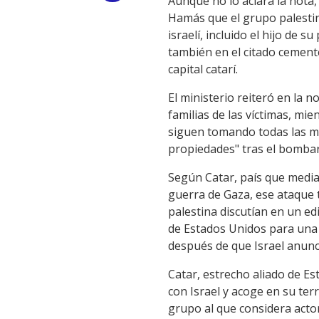
Aunque no lo aclara la nota
Hamás que el grupo palestin
Link
israelí, incluido el hijo de 
también en el citado cement
capital catarí.
El ministerio reiteró en la 
familias de las víctimas, mi
siguen tomando todas las me
propiedades" tras el bombar
Según Catar, país que media
guerra de Gaza, ese ataque 
palestina discutían en un ed
de Estados Unidos para una 
después de que Israel anunc
Catar, estrecho aliado de E
con Israel y acoge en su ter
grupo al que considera actor 