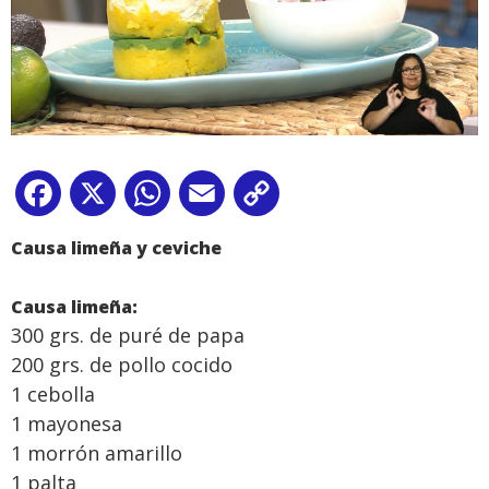
Facebook
X
WhatsApp
Email
Copy
Link
Causa limeña y ceviche
Causa limeña:
300 grs. de puré de papa
200 grs. de pollo cocido
1 cebolla
1 mayonesa
1 morrón amarillo
1 palta