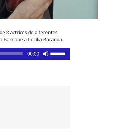
de 8 actrices de diferentes
o Barnabé a Cecilia Baranda.
Utiliza
00:00
las
teclas
de
flecha
arriba/abajo
para
aumentar
o
disminuir
el
volumen.