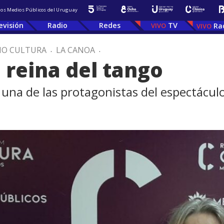
 los Medios Públicos del Uruguay
evisión
Radio
Redes
TV
Ra
IO CULTURA
.
LA CANOA
.
 reina del tango
es una de las protagonistas del espectácul