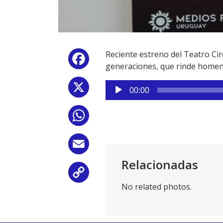
Reciente estreno del Teatro Cir
Facebook
generaciones, que rinde homena
Reproductor
X
00:00
de
audio
WhatsApp
Email
Relacionadas
Copy
No related photos.
Link