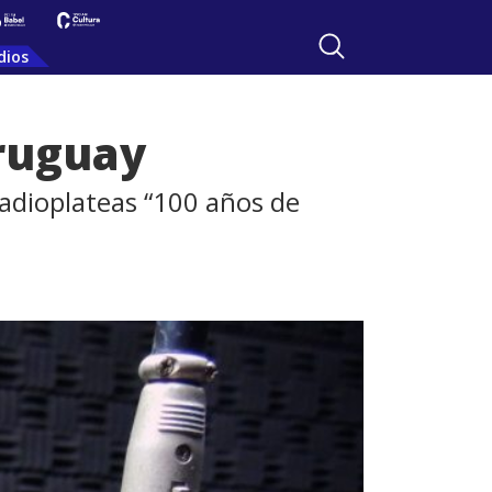
dios
Uruguay
 radioplateas “100 años de