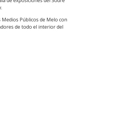
sala de exposiciones del Sodre
.
los Medios Públicos de Melo con
ores de todo el interior del