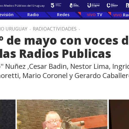
 los Medios Públicos del Uruguay
evisión
Radio
Redes
TV
Ra
IO URUGUAY
.
RADIOACTIVIDADES
.
º de mayo con voces d
as Radios Publicas
o'' Nuñez ,Cesar Badin, Nestor Lima, Ing
moretti, Mario Coronel y Gerardo Caballe