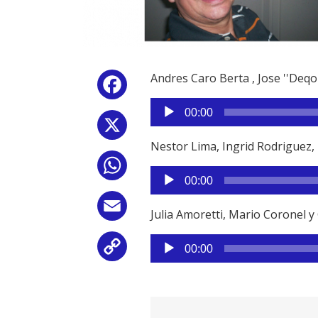
Andres Caro Berta , Jose ''Deqo
Facebook
Reproductor
00:00
de
X
audio
Nestor Lima, Ingrid Rodriguez,
WhatsApp
Reproductor
00:00
de
audio
Email
Julia Amoretti, Mario Coronel y
Reproductor
Copy
00:00
de
audio
Link