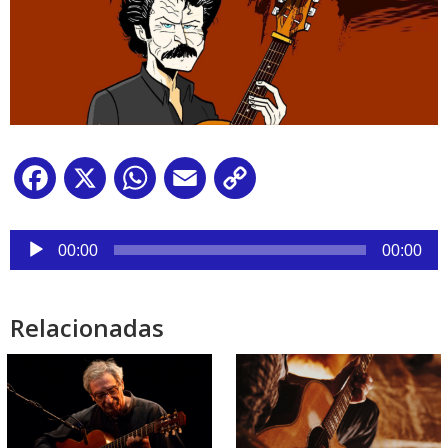
Facebook
X
WhatsApp
Email
Copy
Link
Reproductor
de
00:00
00:00
audio
Relacionadas