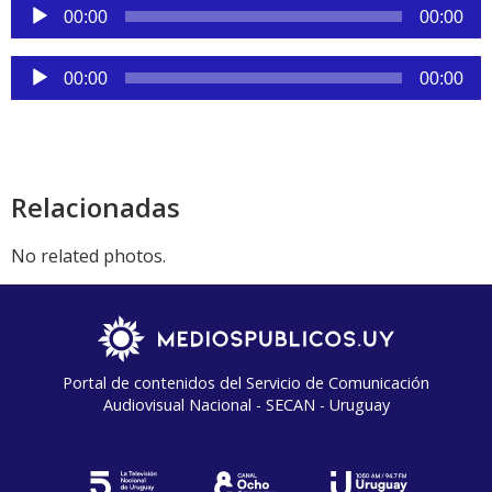
Reproductor
00:00
00:00
de
audio
Reproductor
00:00
00:00
de
audio
Relacionadas
No related photos.
Portal de contenidos del Servicio de Comunicación
Audiovisual Nacional - SECAN - Uruguay