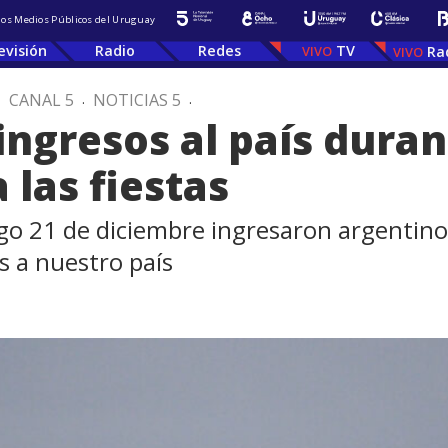
 los Medios Públicos del Uruguay
evisión
Radio
Redes
TV
Ra
.
CANAL 5
.
NOTICIAS 5
.
ingresos al país duran
 las fiestas
ngo 21 de diciembre ingresaron argentino
 a nuestro país