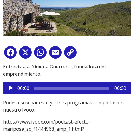
Facebook
X
WhatsApp
Email
Copy
Link
Entrevista a Ximena Guerrero , fundadora del
emprendimiento.
Reproductor
00:00
00:00
de
audio
Podes escuchar este y otros programas completos en
nuestro Ivoox:
https://www.ivoox.com/podcast-efecto-
mariposa_sq_f1444968_amp_1.html?