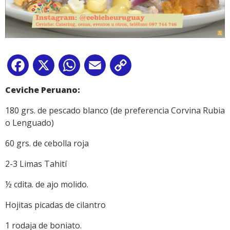
Facebook
X
WhatsApp
Email
Copy
Link
Ceviche Peruano:
180 grs. de pescado blanco (de preferencia Corvina Rubia
o Lenguado)
60 grs. de cebolla roja
2-3 Limas Tahití
½ cdita. de ajo molido.
Hojitas picadas de cilantro
1 rodaja de boniato.