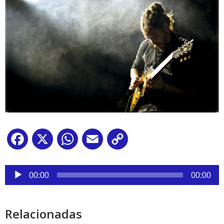
Facebook
X
WhatsApp
Email
Copy
Link
Reproductor
de
00:00
00:00
audio
Relacionadas