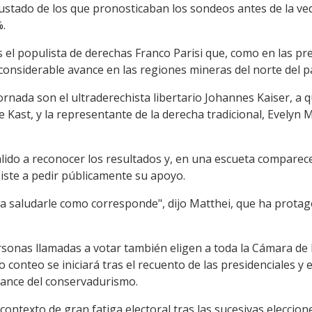
ustado de los que pronosticaban los sondeos antes de la veda
%.
 el populista de derechas Franco Parisi que, como en las pre
 considerable avance en las regiones mineras del norte del pa
ornada son el ultraderechista libertario Johannes Kaiser, a
 Kast, y la representante de la derecha tradicional, Evelyn 
alido a reconocer los resultados y, en una escueta comparecen
iste a pedir públicamente su apoyo.
 saludarle como corresponde", dijo Matthei, que ha protago
sonas llamadas a votar también eligen a toda la Cámara de D
 conteo se iniciará tras el recuento de las presidenciales y 
vance del conservadurismo.
contexto de gran fatiga electoral tras las sucesivas eleccio