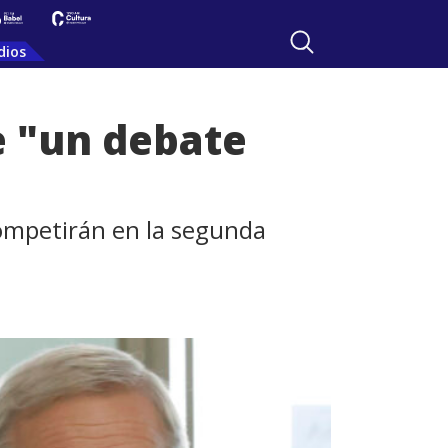
dios
de "un debate
 competirán en la segunda