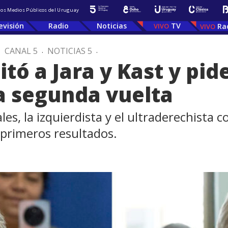
 los Medios Públicos del Uruguay
evisión
Radio
Noticias
TV
Ra
.
CANAL 5
.
NOTICIAS 5
.
citó a Jara y Kast y pi
la segunda vuelta
ales, la izquierdista y el ultraderechista
 primeros resultados.