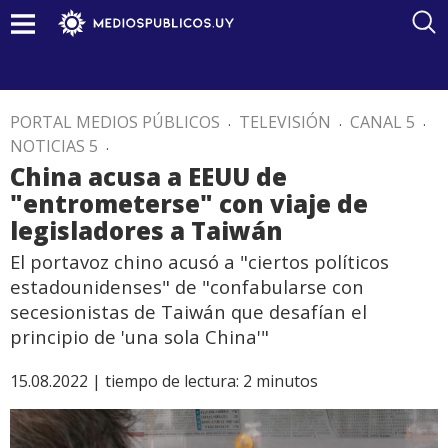
PORTAL MEDIOS PÚBLICOS
.
TELEVISIÓN
.
CANAL 5
.
NOTICIAS 5
.
China acusa a EEUU de
"entrometerse" con viaje de
legisladores a Taiwán
El portavoz chino acusó a "ciertos políticos
estadounidenses" de "confabularse con
secesionistas de Taiwán que desafían el
principio de 'una sola China'"
15.08.2022 |
tiempo de lectura:
2
minutos