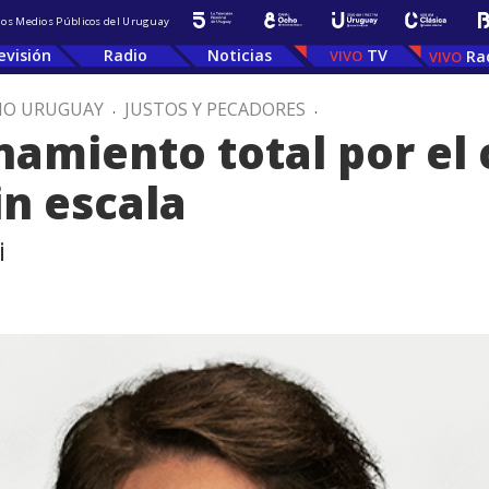
 los Medios Públicos del Uruguay
evisión
Radio
Noticias
TV
Ra
IO URUGUAY
.
JUSTOS Y PECADORES
.
namiento total por el 
in escala
i