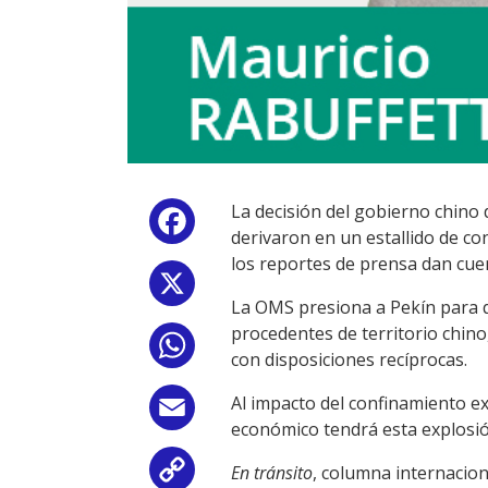
La decisión del gobierno chino d
Facebook
derivaron en un estallido de co
los reportes de prensa dan cue
X
La OMS presiona a Pekín para q
procedentes de territorio chin
WhatsApp
con disposiciones recíprocas.
Al impacto del confinamiento ex
Email
económico tendrá esta explosió
En tránsito
, columna internacion
Copy