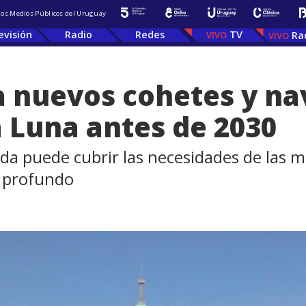
 los Medios Públicos del Uruguay
evisión
Radio
Redes
TV
Ra
a nuevos cohetes y na
a Luna antes de 2030
da puede cubrir las necesidades de las mi
o profundo