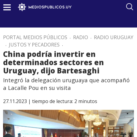
PORTAL MEDIOS PÚBLICOS
.
RADIO
.
RADIO URUGUAY
.
JUSTOS Y PECADORES
.
China podría invertir en
determinados sectores en
Uruguay, dijo Bartesaghi
Integró la delegación uruguaya que acompañó
a Lacalle Pou en su visita
27.11.2023 |
tiempo de lectura:
2
minutos