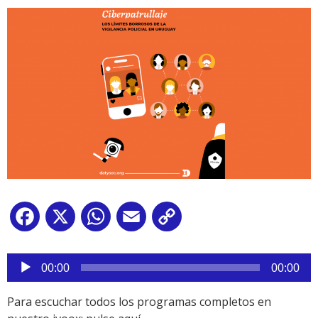
Facebook
X
WhatsApp
Email
Copy
Link
Reproductor
de
00:00
00:00
audio
Para escuchar todos los programas completos en