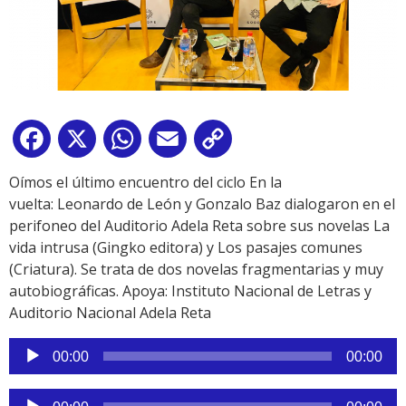
Facebook
X
WhatsApp
Email
Copy
Link
Oímos el último encuentro del ciclo En la
vuelta: Leonardo de León y Gonzalo Baz dialogaron en el
perifoneo del Auditorio Adela Reta sobre sus novelas La
vida intrusa (Gingko editora) y Los pasajes comunes
(Criatura). Se trata de dos novelas fragmentarias y muy
autobiográficas. Apoya: Instituto Nacional de Letras y
Auditorio Nacional Adela Reta
Reproductor
00:00
00:00
de
audio
Reproductor