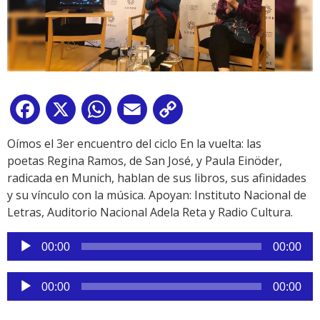
Facebook
X
WhatsApp
Email
Copy
Link
Oímos el 3er encuentro del ciclo En la vuelta: las
poetas Regina Ramos, de San José, y Paula Einöder,
radicada en Munich, hablan de sus libros, sus afinidades
y su vínculo con la música. Apoyan: Instituto Nacional de
Letras, Auditorio Nacional Adela Reta y Radio Cultura.
Reproductor
00:00
00:00
de
audio
Reproductor
00:00
00:00
de
audio