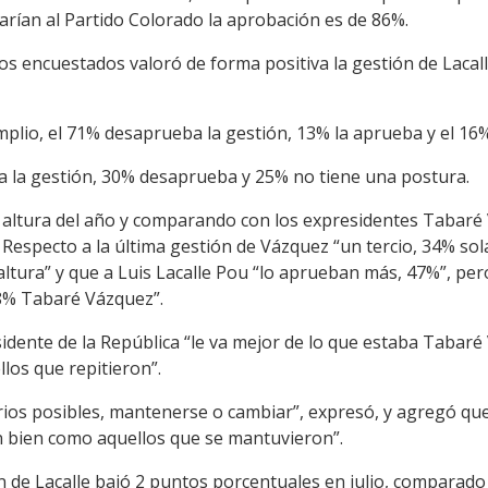
arían al Partido Colorado la aprobación es de 86%.
os encuestados valoró de forma positiva la gestión de Laca
mplio, el 71% desaprueba la gestión, 13% la aprueba y el 16
a la gestión, 30% desaprueba y 25% no tiene una postura.
 altura del año y comparando con los expresidentes Tabaré 
 Respecto a la última gestión de Vázquez “un tercio, 34% s
tura” y que a Luis Lacalle Pou “lo aprueban más, 47%”, per
58% Tabaré Vázquez”.
sidente de la República “le va mejor de lo que estaba Tabar
los que repitieron”.
arios posibles, mantenerse o cambiar”, expresó, y agregó qu
n bien como aquellos que se mantuvieron”.
 de Lacalle bajó 2 puntos porcentuales en julio, comparado 