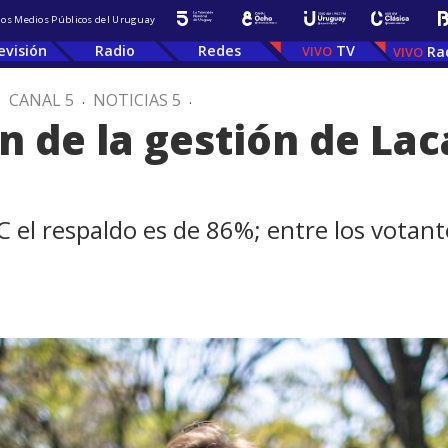
 los Medios Públicos del Uruguay
evisión
Radio
Redes
TV
Ra
.
CANAL 5
.
NOTICIAS 5
.
n de la gestión de Laca
 el respaldo es de 86%; entre los votant