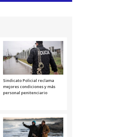
las
teclas
de
flecha
arriba/abajo
para
aumentar
o
disminuir
el
volumen.
Sindicato Policial reclama
mejores condiciones y más
personal penitenciario