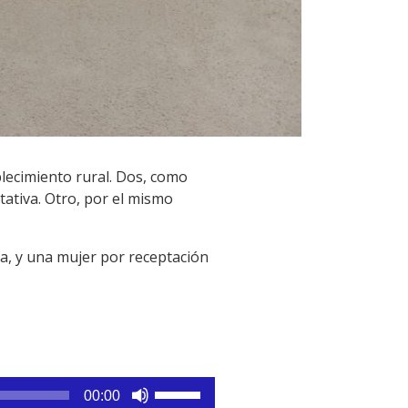
blecimiento rural. Dos, como
ativa. Otro, por el mismo
a, y una mujer por receptación
Utiliza
00:00