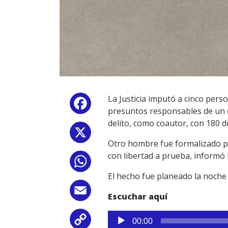
La Justicia imputó a cinco pers
Facebook
presuntos responsables de un d
delito, como coautor, con 180 dí
X
Otro hombre fue formalizado po
con libertad a prueba, informó la
WhatsApp
El hecho fue planeado la noche a
Email
Escuchar aquí
Reproductor
Copy
00:00