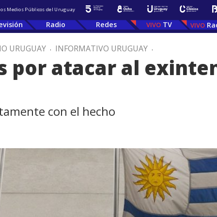
 los Medios Públicos del Uruguay
evisión
Radio
Redes
TV
Ra
IO URUGUAY
.
INFORMATIVO URUGUAY
.
 por atacar al exinte
ctamente con el hecho