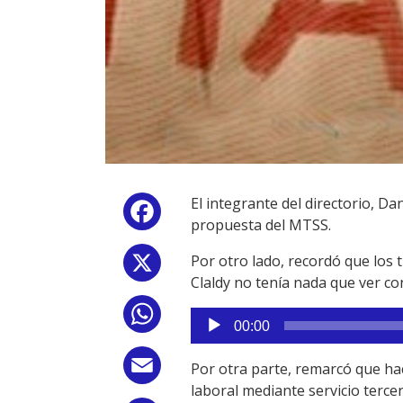
El integrante del directorio, Da
Facebook
propuesta del MTSS.
Por otro lado, recordó que los t
X
Claldy no tenía nada que ver co
WhatsApp
Reproductor
00:00
de
audio
Email
Por otra parte, remarcó que hac
laboral mediante servicio terce