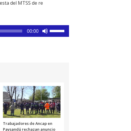
flecha
esta del MTSS de re
arriba/abajo
para
aumentar
o
Utiliza
00:00
disminuir
las
el
teclas
volumen.
de
flecha
arriba/abajo
para
aumentar
o
disminuir
el
volumen.
Trabajadores de Ancap en
Paysandú rechazan anuncio