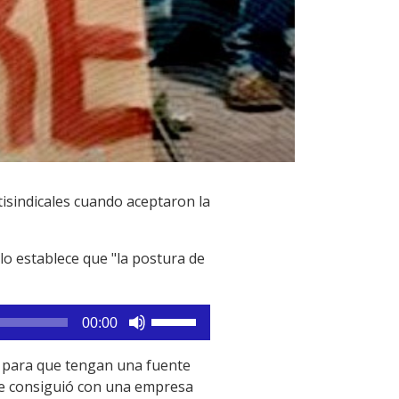
ntisindicales cuando aceptaron la
llo establece que "la postura de
Utiliza
00:00
las
teclas
es para que tengan una fuente
de
 se consiguió con una empresa