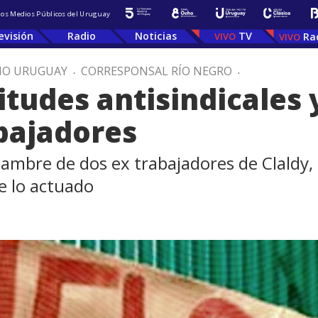
 los Medios Públicos del Uruguay
evisión
Radio
Noticias
TV
Ra
IO URUGUAY
.
CORRESPONSAL RÍO NEGRO
.
titudes antisindicales
abajadores
 hambre de dos ex trabajadores de Claldy
 lo actuado