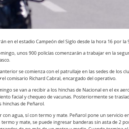
án en el estadio Campeón del Siglo desde la hora 16 por la 
mingo, unos 900 policías comenzarán a trabajar en la seguri
asco.
anterior se comienza con el patrullaje en las sedes de los 
y
el comisario Richard Cabral, encargado del operativo.
ngo se van a recibir a los hinchas de Nacional en el ex aero
nto facial y chequeo de vacunas. Posteriormente se traslada
s hinchas de Peñarol.
 con agua, sí con termo y mate. Peñarol pone un servicio en
 termo y mate, se puede ingresar banderas sin asta de 2 por 
grandes de no más de un metro y medio. Cuando termina el p