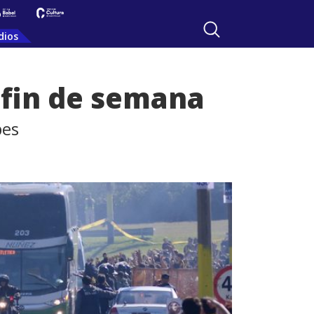
dios
e fin de semana
bes