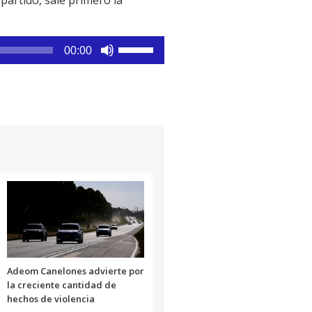
Utiliza
00:00
las
teclas
de
flecha
arriba/abajo
para
aumentar
o
disminuir
el
volumen.
Adeom Canelones advierte por
la creciente cantidad de
hechos de violencia