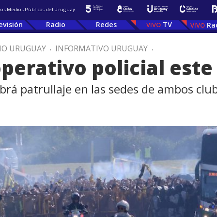
 los Medios Públicos del Uruguay
evisión
Radio
Redes
TV
Ra
IO URUGUAY
.
INFORMATIVO URUGUAY
.
operativo policial est
brá patrullaje en las sedes de ambos clu