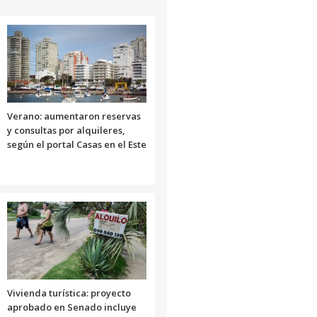
aumentar
o
disminuir
el
volumen.
Verano: aumentaron reservas
y consultas por alquileres,
según el portal Casas en el Este
Vivienda turística: proyecto
aprobado en Senado incluye