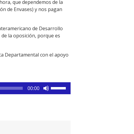
ahora, que dependemos de la
ión de Envases) y nos pagan
Interamericano de Desarrollo
 de la oposición, porque es
nta Departamental con el apoyo
Utiliza
00:00
las
teclas
de
flecha
arriba/abajo
para