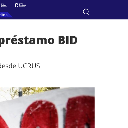
dios
 préstamo BID
n desde UCRUS