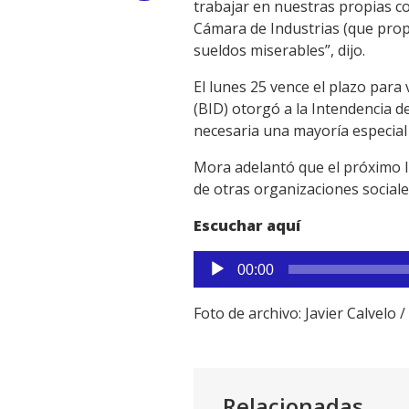
trabajar en nuestras propias c
Link
Cámara de Industrias (que prop
sueldos miserables”, dijo.
El lunes 25 vence el plazo par
(BID) otorgó a la Intendencia d
necesaria una mayoría especial
Mora adelantó que el próximo l
de otras organizaciones sociale
Escuchar aquí
Reproductor
00:00
de
audio
Foto de archivo: Javier Calvelo 
Relacionadas