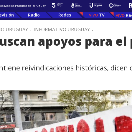
 los Medios Públicos del Uruguay
evisión
Radio
Redes
TV
Ra
IO URUGUAY
.
INFORMATIVO URUGUAY
.
buscan apoyos para el
ontiene reivindicaciones históricas, dice