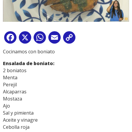
Facebook
X
WhatsApp
Email
Copy
Link
Cocinamos con boniato
Ensalada de boniato:
2 boniatos
Menta
Perejil
Alcaparras
Mostaza
Ajo
Sal y pimienta
Aceite y vinagre
Cebolla roja