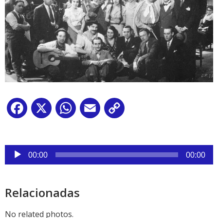
Facebook
X
WhatsApp
Email
Copy
Link
Reproductor
00:00
00:00
de
audio
Relacionadas
No related photos.